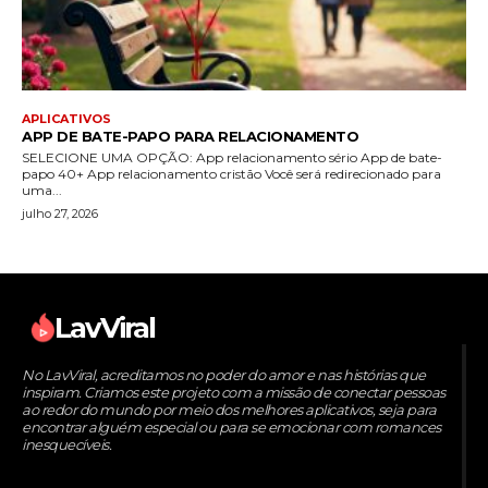
APLICATIVOS
APP DE BATE-PAPO PARA RELACIONAMENTO
SELECIONE UMA OPÇÃO: App relacionamento sério App de bate-
papo 40+ App relacionamento cristão Você será redirecionado para
uma...
julho 27, 2026
LavViral
No LavViral, acreditamos no poder do amor e nas histórias que
inspiram. Criamos este projeto com a missão de conectar pessoas
ao redor do mundo por meio dos melhores aplicativos, seja para
encontrar alguém especial ou para se emocionar com romances
inesquecíveis.