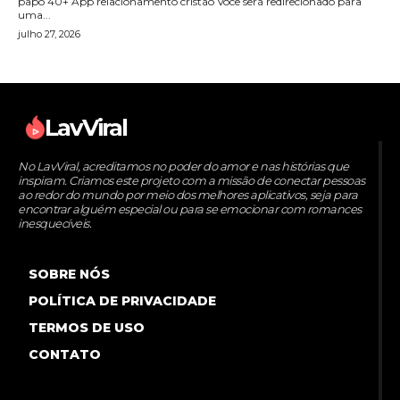
papo 40+ App relacionamento cristão Você será redirecionado para
uma...
julho 27, 2026
LavViral
No LavViral, acreditamos no poder do amor e nas histórias que
inspiram. Criamos este projeto com a missão de conectar pessoas
ao redor do mundo por meio dos melhores aplicativos, seja para
encontrar alguém especial ou para se emocionar com romances
inesquecíveis.
SOBRE NÓS
POLÍTICA DE PRIVACIDADE
TERMOS DE USO
CONTATO