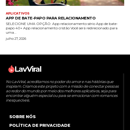
APLICATIVOS
APP DE BATE-PAPO PARA RELACIONAMENTO
SELECIONE UMA OPÇÃO: App relacionamento sério App de bate-
papo 40+ App relacionamento cristão Você será redirecionado para
uma...
julho 27, 2026
LavViral
No LavViral, acreditamos no poder do amor e nas histórias que
inspiram. Criamos este projeto com a missão de conectar pessoas
ao redor do mundo por meio dos melhores aplicativos, seja para
encontrar alguém especial ou para se emocionar com romances
inesquecíveis.
SOBRE NÓS
POLÍTICA DE PRIVACIDADE