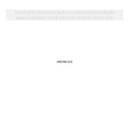
Você será redirecionado a uma recomendação
personalizada.
Você permanecerá neste site.
ANÚNCIOS