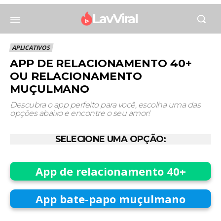
LavViral
APLICATIVOS
APP DE RELACIONAMENTO 40+
OU RELACIONAMENTO
MUÇULMANO
Descubra o app perfeito para você, escolha uma das
opções abaixo e encontre o seu amor!
SELECIONE UMA OPÇÃO:
App de relacionamento 40+
App bate-papo muçulmano