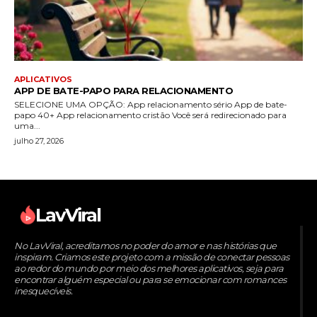
APLICATIVOS
APP DE BATE-PAPO PARA RELACIONAMENTO
SELECIONE UMA OPÇÃO: App relacionamento sério App de bate-
papo 40+ App relacionamento cristão Você será redirecionado para
uma...
julho 27, 2026
LavViral
No LavViral, acreditamos no poder do amor e nas histórias que
inspiram. Criamos este projeto com a missão de conectar pessoas
ao redor do mundo por meio dos melhores aplicativos, seja para
encontrar alguém especial ou para se emocionar com romances
inesquecíveis.