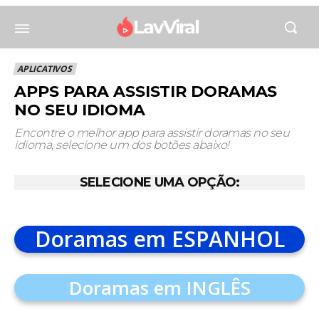
LavViral
APLICATIVOS
APPS PARA ASSISTIR DORAMAS
NO SEU IDIOMA
Encontre o melhor app para assistir doramas no seu
idioma, selecione um dos botões abaixo!
SELECIONE UMA OPÇÃO:
Doramas em ESPANHOL
Doramas em INGLÊS