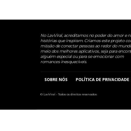
No LavViral, acreditamos no poder do amor e n
histórias que inspiram. Criamos este projeto c
missão de conectar pessoas ao redor do mund
meio dos melhores aplicativos, seja para encont
alguém especial ou para se emocionar com
romances inesquecíveis.
SOBRE NÓS
POLÍTICA DE PRIVACIDADE
© LavViral - Todos os direitos reservados