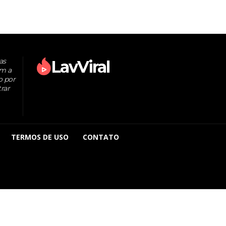
as
LavViral
om a
o por
rar
TERMOS DE USO
CONTATO